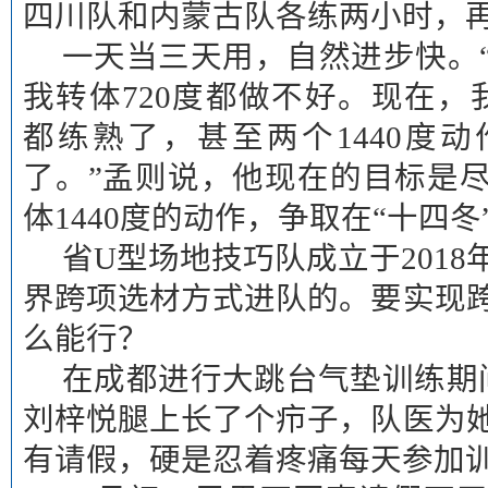
四川队和内蒙古队各练两小时，
一天当三天用，自然进步快。
我转体720度都做不好。现在，
都练熟了，甚至两个1440度
了。”孟则说，他现在的目标是
体1440度的动作，争取在“十四
省U型场地技巧队成立于201
界跨项选材方式进队的。要实现
么能行？
在成都进行大跳台气垫训练期
刘梓悦腿上长了个疖子，队医为
有请假，硬是忍着疼痛每天参加