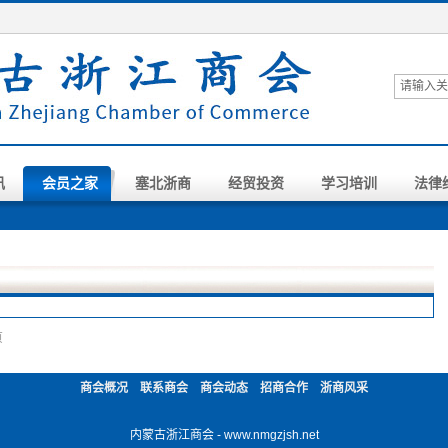
讯
会员之家
塞北浙商
经贸投资
学习培训
法律
页
商会概况
联系商会
商会动态
招商合作
浙商风采
内蒙古浙江商会 - www.nmgzjsh.net