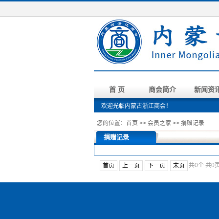
首 页
商会简介
新闻资
欢迎光临内蒙古浙江商会！
您的位置：
首页
>>
会员之家
>>
捐赠记录
捐赠记录
共0个
共0
首页
上一页
下一页
末页