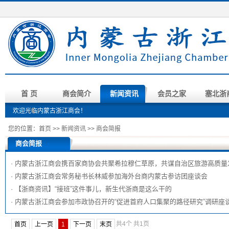
首 页
商会简介
新闻资讯
会员之家
塞北浙
欢迎光临内蒙古浙江商会！
您的位置：
首页
>>
新闻资讯
>>
商会简报
商会简报
·
内蒙古浙江商会携百家商协会共聚希拉穆仁草原，共谋自治区旅游高质量
·
内蒙古浙江商会常务秘书长林威参加海外台商内蒙古参访团座谈会
·
【浙商资讯】“接班”这件事儿，新生代浙商是这么干的
·
内蒙古浙江商会参加市政协召开的“促进首府人口集聚的路径研究”调研座
共4个
共1页
首页
上一页
1
下一页
末页