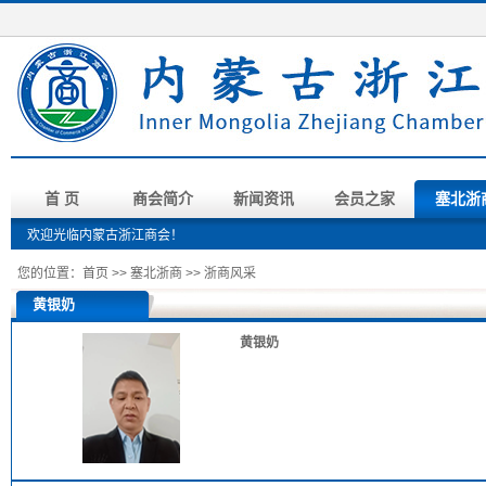
首 页
商会简介
新闻资讯
会员之家
塞北浙
欢迎光临内蒙古浙江商会！
您的位置：
首页
>>
塞北浙商
>>
浙商风采
黄银奶
黄银奶